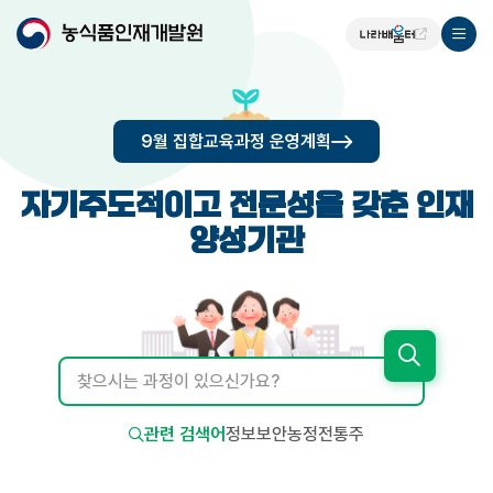
9월 집합교육과정 운영계획
자기주도적이고 전문성을 갖춘 인재
양성기관
검
색
입
력
관련 검색어
정보보안
농정
전통주
양
식