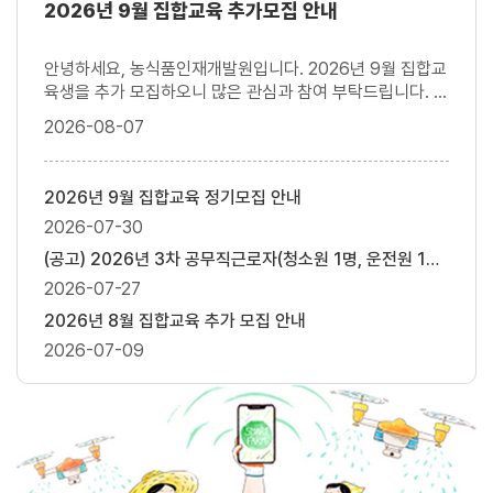
공
최
2026년 9월 집합교육 추가모집 안내
지
신
사
소
안녕하세요, 농식품인재개발원입니다. 2026년 9월 집합교
항
식
탭
육생을 추가 모집하오니 많은 관심과 참여 부탁드립니다. ○
신청방법 : 신청서식(붙임2)을 작성하여 본인 기관의 운영
2026-08-07
지원과로 신청 ○ 신청기간 : '26. 8. 13.(목)까지 ○ 대상과
이
정 (붙임1 참고) ○ 문의 - (선발, 숙박) 농식품인재개발원
전
교육운영과 업무담당자(☎061-338-1065) - (교육비) 농
소
2026년 9월 집합교육 정기모집 안내
식품인재개발원 운영지원과 업무담당자(☎061-338-
식
게
2026-07-30
1027)
시
(공고) 2026년 3차 공무직근로자(청소원 1명, 운전원 1명) 채용 알림
일
게
2026-07-27
자
시
2026년 8월 집합교육 추가 모집 안내
일
게
2026-07-09
자
시
일
자