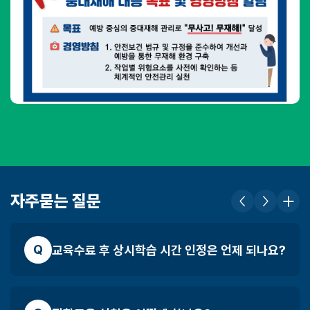
어
드
:
버
튼
번
모
호
음
:
슬
자주묻는 질문
라
이
드
Q
제
교육수료 후 상시학습 시간 인정은 언제 되나요?
어
버
튼
모