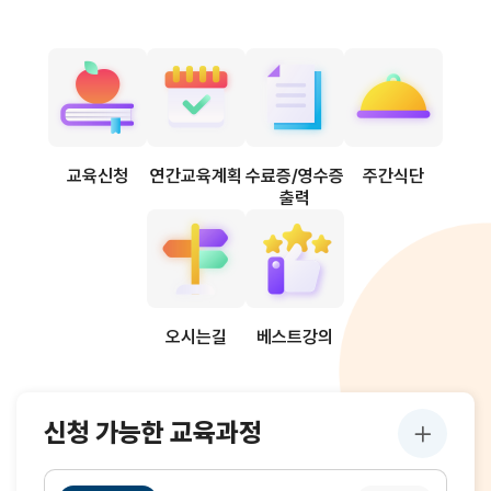
빠
른
메
뉴
교육신청
연간교육계획
수료증/영수증
주간식단
출력
오시는길
베스트강의
전체 교육과정 보기
신청 가능한 교육과정