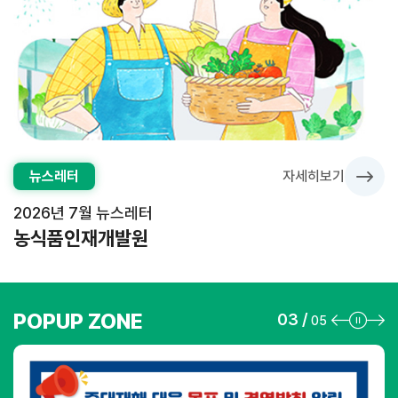
뉴스레터
자세히보기
2026년 7월 뉴스레터
농식품인재개발원
POPUP ZONE
슬
03 /
현
총
05
라
재
슬
이
슬
라
드
라
이
제
이
드