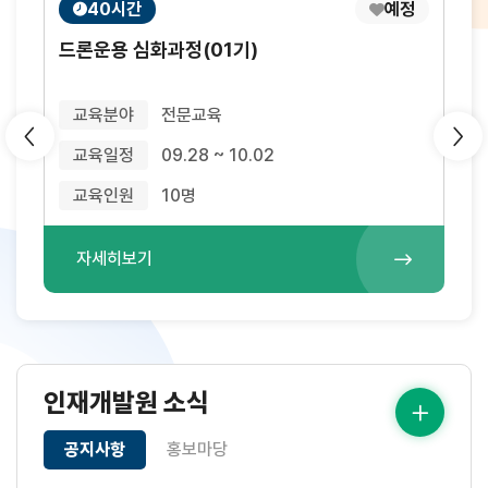
40시간
예정
교
모
드론운용 심화과정(01기)
육
집
시
상
간
태
교육분야
전문교육
슬
교육일정
09.28 ~ 10.02
라
교육인원
10명
이
드
제
자세히보기
어
버
튼
모
음
인재개발원 소식
공지사항
홍보마당