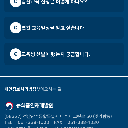
Q
집합교육 신청은 어떻게 하나요?
음
Q
연간 교육일정을 알고 싶습니다.
Q
교육생 선발이 됐는지 궁금합니다.
사
개인정보처리방침
찾아오시는 길
이
트
기
타
정
[58327] 전남광주통합특별시 나주시 그린로 60 (빛가람동)
보
TEL:
061-338-1000
FAX:
061-338-1030